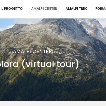
IL PROGETTO
AMALPI CENTER
AMALPI TREK
FORM
AMALPI CENTER
lora (virtual tour)