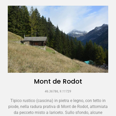
Mont de Rodot
46.36786, 9.11729
Tipico rustico (cascina) in pietra e legno, con tetto in
piode, nella radura prativa di Mont de Rodot, attorniata
da pecceto misto a lariceto. Sullo sfondo, alcune