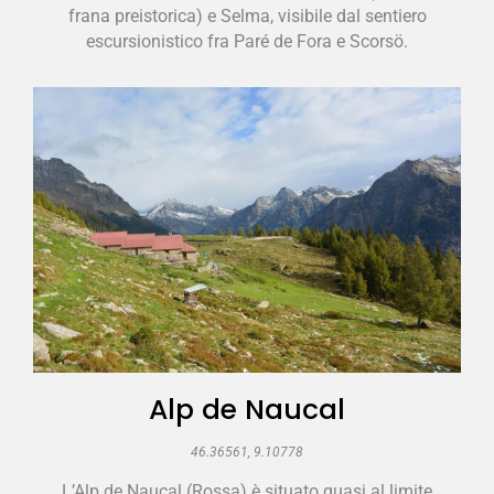
frana preistorica) e Selma, visibile dal sentiero
escursionistico fra Paré de Fora e Scorsö.
Alp de Naucal
46.36561, 9.10778
L’Alp de Naucal (Rossa) è situato quasi al limite